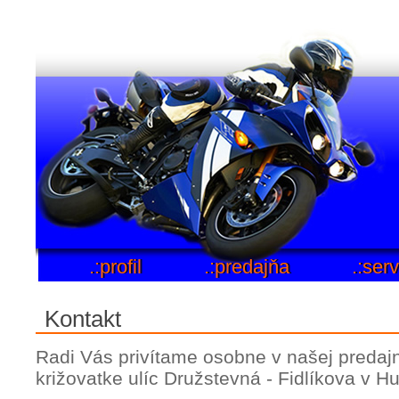
.:profil
.:predajňa
.:serv
Kontakt
Radi Vás privítame osobne v našej predajn
križovatke ulíc Družstevná - Fidlíkova v